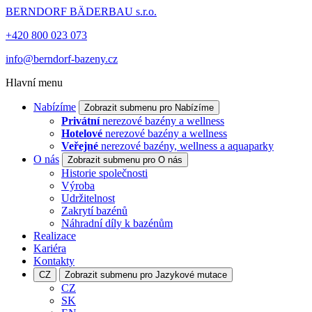
BERNDORF BÄDERBAU s.r.o.
+420 800 023 073
info@berndorf-bazeny.cz
Hlavní menu
Nabízíme
Zobrazit submenu pro Nabízíme
Privátní
nerezové bazény a wellness
Hotelové
nerezové bazény a wellness
Veřejné
nerezové bazény, wellness a aquaparky
O nás
Zobrazit submenu pro O nás
Historie společnosti
Výroba
Udržitelnost
Zakrytí bazénů
Náhradní díly k bazénům
Realizace
Kariéra
Kontakty
CZ
Zobrazit submenu pro Jazykové mutace
CZ
SK