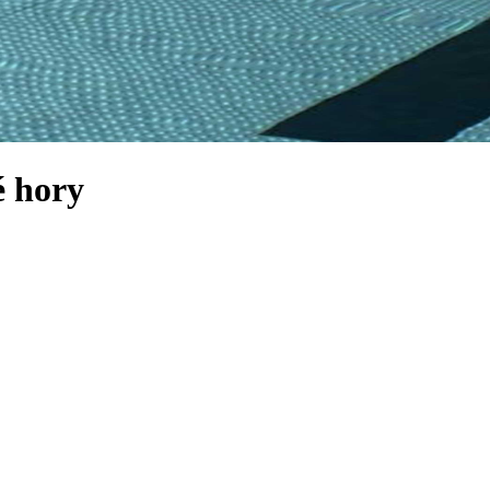
é hory