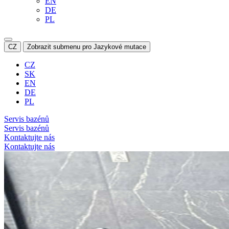
EN
DE
PL
CZ
Zobrazit submenu pro Jazykové mutace
CZ
SK
EN
DE
PL
Servis bazénů
Servis bazénů
Kontaktujte nás
Kontaktujte nás