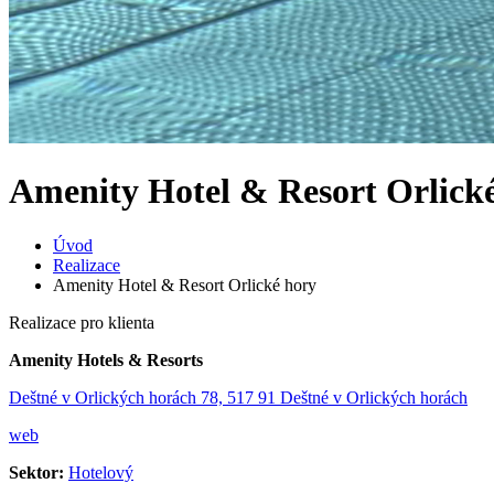
Amenity Hotel & Resort Orlick
Úvod
Realizace
Amenity Hotel & Resort Orlické hory
Realizace pro klienta
Amenity Hotels & Resorts
Deštné v Orlických horách 78, 517 91 Deštné v Orlických horách
web
Sektor:
Hotelový