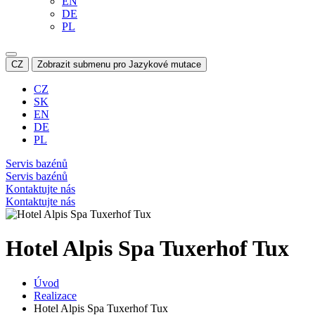
EN
DE
PL
CZ
Zobrazit submenu pro Jazykové mutace
CZ
SK
EN
DE
PL
Servis bazénů
Servis bazénů
Kontaktujte nás
Kontaktujte nás
Hotel Alpis Spa Tuxerhof Tux
Úvod
Realizace
Hotel Alpis Spa Tuxerhof Tux