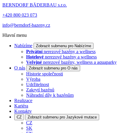
BERNDORF BÄDERBAU s.r.o.
+420 800 023 073
info@berndorf-bazeny.cz
Hlavní menu
Nabízíme
Zobrazit submenu pro Nabízíme
Privátní
nerezové bazény a wellness
Hotelové
nerezové bazény a wellness
Veřejné
nerezové bazény, wellness a aquaparky
O nás
Zobrazit submenu pro O nás
Historie společnosti
Výroba
Udržitelnost
Zakrytí bazénů
Náhradní díly k bazénům
Realizace
Kariéra
Kontakty
CZ
Zobrazit submenu pro Jazykové mutace
CZ
SK