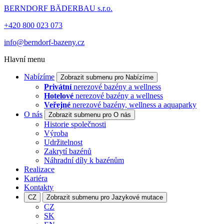
BERNDORF BÄDERBAU s.r.o.
+420 800 023 073
info@berndorf-bazeny.cz
Hlavní menu
Nabízíme
Zobrazit submenu pro Nabízíme
Privátní
nerezové bazény a wellness
Hotelové
nerezové bazény a wellness
Veřejné
nerezové bazény, wellness a aquaparky
O nás
Zobrazit submenu pro O nás
Historie společnosti
Výroba
Udržitelnost
Zakrytí bazénů
Náhradní díly k bazénům
Realizace
Kariéra
Kontakty
CZ
Zobrazit submenu pro Jazykové mutace
CZ
SK