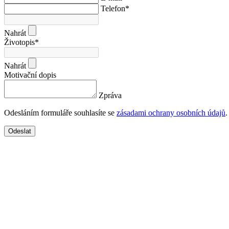
Telefon
*
Nahrát
Životopis
*
Nahrát
Motivační dopis
Zpráva
Odesláním formuláře souhlasíte se
zásadami ochrany osobních údajů
.
Odeslat