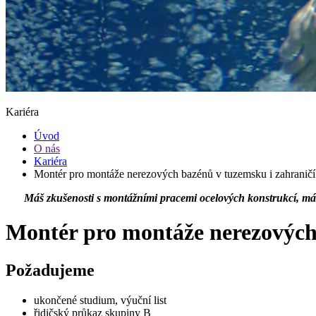
Kariéra
Úvod
O nás
Kariéra
Montér pro montáže nerezových bazénů v tuzemsku i zahraničí
Máš zkušenosti s montážními pracemi ocelových konstrukcí, máš
Montér pro montáže nerezových 
Požadujeme
ukončené studium, výuční list
řidičský průkaz skupiny B