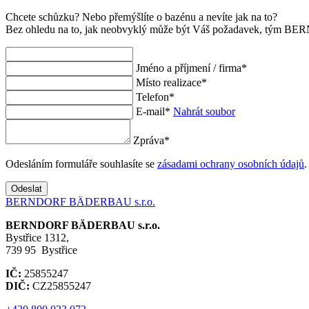
Chcete schůzku? Nebo přemýšlíte o bazénu a nevíte jak na to?
Bez ohledu na to, jak neobvyklý může být Váš požadavek, tým 
Jméno a příjmení / firma
*
Místo realizace
*
Telefon
*
E-mail
*
Nahrát soubor
Zpráva
*
Odesláním formuláře souhlasíte se
zásadami ochrany osobních údajů
.
Odeslat
BERNDORF BÄDERBAU s.r.o.
BERNDORF BÄDERBAU s.r.o.
Bystřice 1312,
739 95 Bystřice
IČ:
25855247
DIČ:
CZ25855247