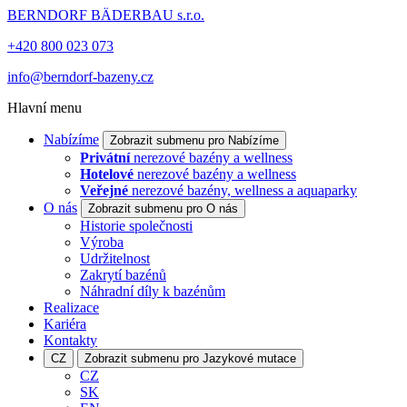
BERNDORF BÄDERBAU s.r.o.
+420 800 023 073
info@berndorf-bazeny.cz
Hlavní menu
Nabízíme
Zobrazit submenu pro Nabízíme
Privátní
nerezové bazény a wellness
Hotelové
nerezové bazény a wellness
Veřejné
nerezové bazény, wellness a aquaparky
O nás
Zobrazit submenu pro O nás
Historie společnosti
Výroba
Udržitelnost
Zakrytí bazénů
Náhradní díly k bazénům
Realizace
Kariéra
Kontakty
CZ
Zobrazit submenu pro Jazykové mutace
CZ
SK