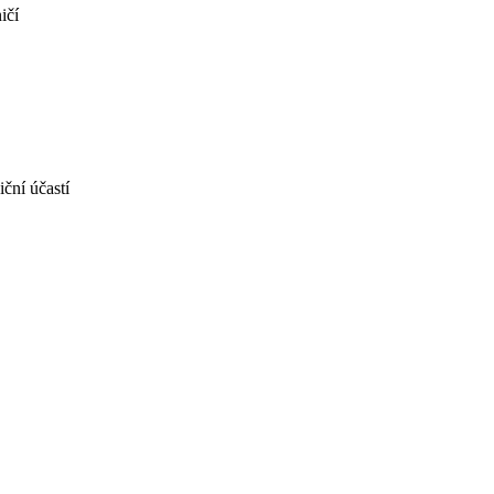
ičí
iční účastí