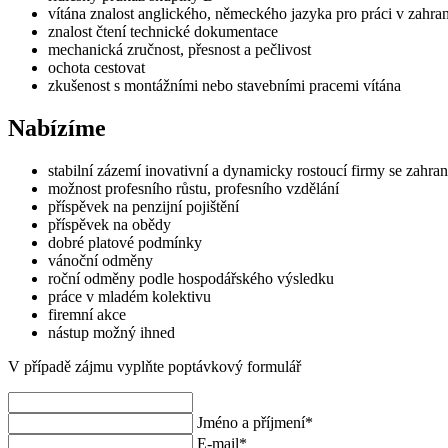
vítána znalost anglického, německého jazyka pro práci v zahran
znalost čtení technické dokumentace
mechanická zručnost, přesnost a pečlivost
ochota cestovat
zkušenost s montážními nebo stavebními pracemi vítána
Nabízíme
stabilní zázemí inovativní a dynamicky rostoucí firmy se zahran
možnost profesního růstu, profesního vzdělání
příspěvek na penzijní pojištění
příspěvek na obědy
dobré platové podmínky
vánoční odměny
roční odměny podle hospodářského výsledku
práce v mladém kolektivu
firemní akce
nástup možný ihned
V případě zájmu vyplňte poptávkový formulář
Jméno a příjmení
*
E-mail
*