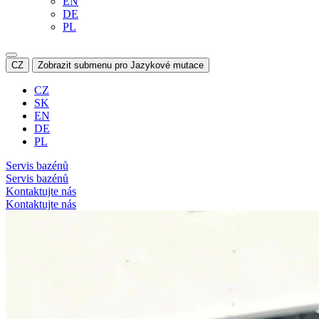
EN
DE
PL
CZ
Zobrazit submenu pro Jazykové mutace
CZ
SK
EN
DE
PL
Servis bazénů
Servis bazénů
Kontaktujte nás
Kontaktujte nás