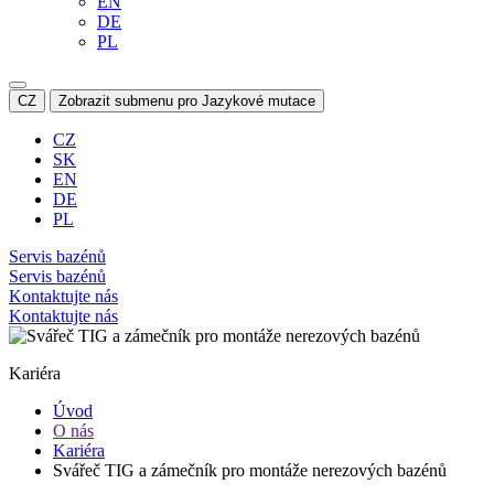
EN
DE
PL
CZ
Zobrazit submenu pro Jazykové mutace
CZ
SK
EN
DE
PL
Servis bazénů
Servis bazénů
Kontaktujte nás
Kontaktujte nás
Kariéra
Úvod
O nás
Kariéra
Svářeč TIG a zámečník pro montáže nerezových bazénů