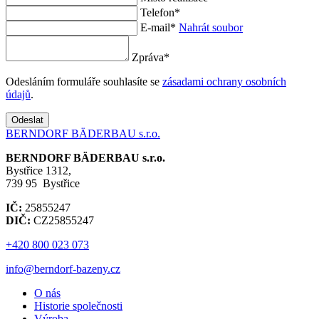
Telefon
*
E-mail
*
Nahrát soubor
Zpráva
*
Odesláním formuláře souhlasíte se
zásadami ochrany osobních
údajů
.
Odeslat
BERNDORF BÄDERBAU s.r.o.
BERNDORF BÄDERBAU s.r.o.
Bystřice 1312,
739 95 Bystřice
IČ:
25855247
DIČ:
CZ25855247
+420 800 023 073
info@berndorf-bazeny.cz
O nás
Historie společnosti
Výroba