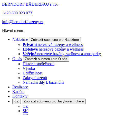
BERNDORF BÄDERBAU s.r.o.
+420 800 023 073
info@berndorf-bazeny.cz
Hlavní menu
Nabízíme
Zobrazit submenu pro Nabízíme
Privátní
nerezové bazény a wellness
Hotelové
nerezové bazény a wellness
Veřejné
nerezové bazény, wellness a aquaparky
O nás
Zobrazit submenu pro O nás
Historie společnosti
Výroba
Udržitelnost
Zakrytí bazénů
Náhradní díly k bazénům
Realizace
Kariéra
Kontakty
CZ
Zobrazit submenu pro Jazykové mutace
CZ
SK