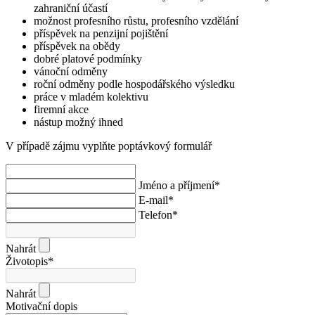
zahraniční účastí
možnost profesního růstu, profesního vzdělání
příspěvek na penzijní pojištění
příspěvek na obědy
dobré platové podmínky
vánoční odměny
roční odměny podle hospodářského výsledku
práce v mladém kolektivu
firemní akce
nástup možný ihned
V případě zájmu vyplňte poptávkový formulář
Jméno a příjmení
*
E-mail
*
Telefon
*
Nahrát
Životopis
*
Nahrát
Motivační dopis