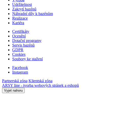
Udržitelnost
Zakrytí bazénů
Náhradní díly k bazénům
Realizace
Kariéra
Certifikáty
Ocenění
Dotační programy
Servis bazénů
GDPR
Cookies
Soubory ke stažení
Facebook
Instagram
Partnerská zóna
Klientská zóna
ARSY line - tvorba webových stránek a eshopů
Vyjet nahoru