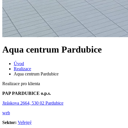
Aqua centrum Pardubice
Úvod
Realizace
Aqua centrum Pardubice
Realizace pro klienta
PAP PARDUBICE o.p.s.
Jiráskova 2664, 530 02 Pardubice
web
Sektor:
Veřejný