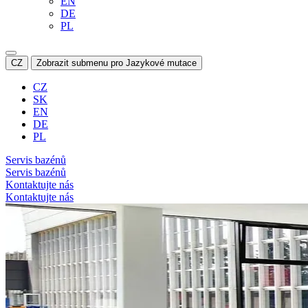
EN
DE
PL
CZ
Zobrazit submenu pro Jazykové mutace
CZ
SK
EN
DE
PL
Servis bazénů
Servis bazénů
Kontaktujte nás
Kontaktujte nás