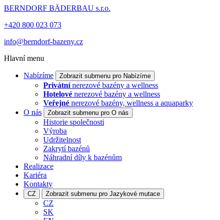
BERNDORF BÄDERBAU s.r.o.
+420 800 023 073
info@berndorf-bazeny.cz
Hlavní menu
Nabízíme
Zobrazit submenu pro Nabízíme
Privátní
nerezové bazény a wellness
Hotelové
nerezové bazény a wellness
Veřejné
nerezové bazény, wellness a aquaparky
O nás
Zobrazit submenu pro O nás
Historie společnosti
Výroba
Udržitelnost
Zakrytí bazénů
Náhradní díly k bazénům
Realizace
Kariéra
Kontakty
CZ
Zobrazit submenu pro Jazykové mutace
CZ
SK