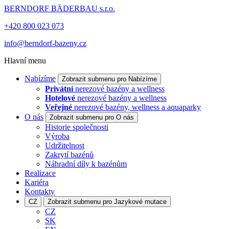
BERNDORF BÄDERBAU s.r.o.
+420 800 023 073
info@berndorf-bazeny.cz
Hlavní menu
Nabízíme
Zobrazit submenu pro Nabízíme
Privátní
nerezové bazény a wellness
Hotelové
nerezové bazény a wellness
Veřejné
nerezové bazény, wellness a aquaparky
O nás
Zobrazit submenu pro O nás
Historie společnosti
Výroba
Udržitelnost
Zakrytí bazénů
Náhradní díly k bazénům
Realizace
Kariéra
Kontakty
CZ
Zobrazit submenu pro Jazykové mutace
CZ
SK