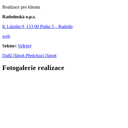
Realizace pro klienta
Radotínská o.p.s.
K Lázním 9, 153 00 Praha 5 – Radotín
web
Sektor:
Veřejný
Další
článek
Předchozí
článek
Fotogalerie realizace