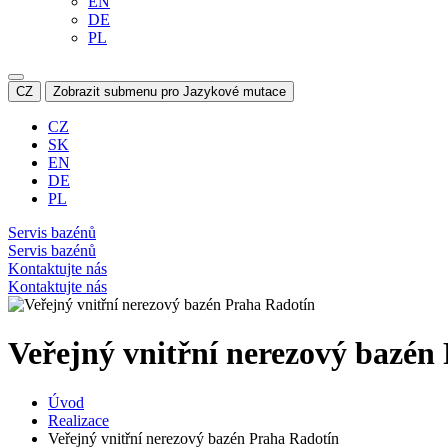
EN
DE
PL
CZ
Zobrazit submenu pro Jazykové mutace
CZ
SK
EN
DE
PL
Servis bazénů
Servis bazénů
Kontaktujte nás
Kontaktujte nás
Veřejný vnitřní nerezový bazén
Úvod
Realizace
Veřejný vnitřní nerezový bazén Praha Radotín