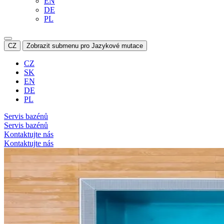
EN
DE
PL
CZ
Zobrazit submenu pro Jazykové mutace
CZ
SK
EN
DE
PL
Servis bazénů
Servis bazénů
Kontaktujte nás
Kontaktujte nás