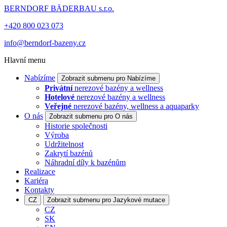
BERNDORF BÄDERBAU s.r.o.
+420 800 023 073
info@berndorf-bazeny.cz
Hlavní menu
Nabízíme
Zobrazit submenu pro Nabízíme
Privátní
nerezové bazény a wellness
Hotelové
nerezové bazény a wellness
Veřejné
nerezové bazény, wellness a aquaparky
O nás
Zobrazit submenu pro O nás
Historie společnosti
Výroba
Udržitelnost
Zakrytí bazénů
Náhradní díly k bazénům
Realizace
Kariéra
Kontakty
CZ
Zobrazit submenu pro Jazykové mutace
CZ
SK