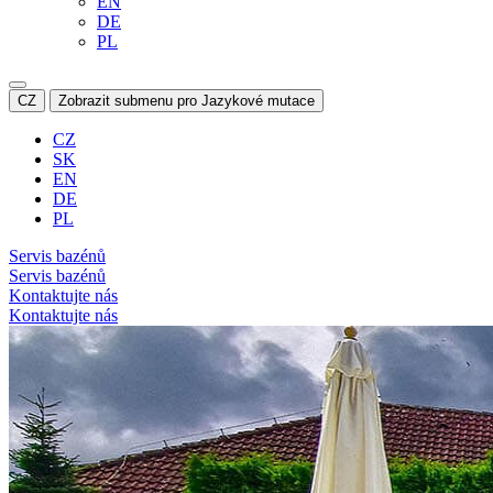
EN
DE
PL
CZ
Zobrazit submenu pro Jazykové mutace
CZ
SK
EN
DE
PL
Servis bazénů
Servis bazénů
Kontaktujte nás
Kontaktujte nás