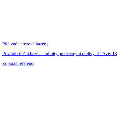
Přelivné nerezové bazény
Privátní střešní bazén s infinity prosklenými přelivy Tel Aviv 18
Zobrazit referenci