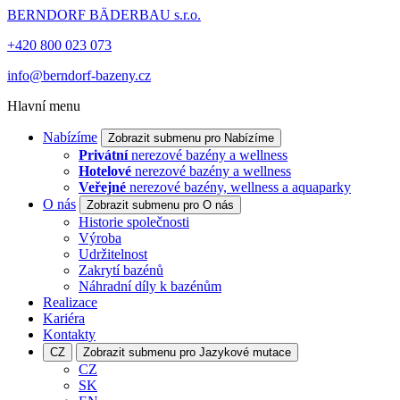
BERNDORF BÄDERBAU s.r.o.
+420 800 023 073
info@berndorf-bazeny.cz
Hlavní menu
Nabízíme
Zobrazit submenu pro Nabízíme
Privátní
nerezové bazény a wellness
Hotelové
nerezové bazény a wellness
Veřejné
nerezové bazény, wellness a aquaparky
O nás
Zobrazit submenu pro O nás
Historie společnosti
Výroba
Udržitelnost
Zakrytí bazénů
Náhradní díly k bazénům
Realizace
Kariéra
Kontakty
CZ
Zobrazit submenu pro Jazykové mutace
CZ
SK