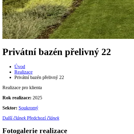
Privátní bazén přelivný 22
Úvod
Realizace
Privátní bazén přelivný 22
Realizace pro klienta
Rok realizace:
2025
Sektor:
Soukromý
Další
článek
Předchozí
článek
Fotogalerie realizace