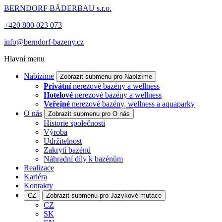
BERNDORF BÄDERBAU s.r.o.
+420 800 023 073
info@berndorf-bazeny.cz
Hlavní menu
Nabízíme
Zobrazit submenu pro Nabízíme
Privátní
nerezové bazény a wellness
Hotelové
nerezové bazény a wellness
Veřejné
nerezové bazény, wellness a aquaparky
O nás
Zobrazit submenu pro O nás
Historie společnosti
Výroba
Udržitelnost
Zakrytí bazénů
Náhradní díly k bazénům
Realizace
Kariéra
Kontakty
CZ
Zobrazit submenu pro Jazykové mutace
CZ
SK