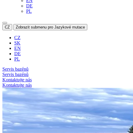
EN
DE
PL
CZ
Zobrazit submenu pro Jazykové mutace
CZ
SK
EN
DE
PL
Servis bazénů
Servis bazénů
Kontaktujte nás
Kontaktujte nás