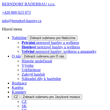
BERNDORF BÄDERBAU s.r.o.
+420 800 023 073
info@berndorf-bazeny.cz
Hlavní menu
Nabízíme
Zobrazit submenu pro Nabízíme
Privátní
nerezové bazény a wellness
Hotelové
nerezové bazény a wellness
Veřejné
nerezové bazény, wellness a aquaparky
O nás
Zobrazit submenu pro O nás
Historie společnosti
Výroba
Udržitelnost
Zakrytí bazénů
Náhradní díly k bazénům
Realizace
Kariéra
Kontakty
CZ
Zobrazit submenu pro Jazykové mutace
CZ
SK