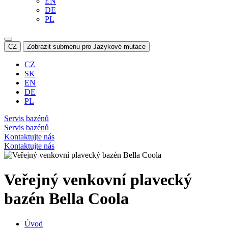
EN
DE
PL
CZ
Zobrazit submenu pro Jazykové mutace
CZ
SK
EN
DE
PL
Servis bazénů
Servis bazénů
Kontaktujte nás
Kontaktujte nás
Veřejný venkovní plavecký
bazén Bella Coola
Úvod